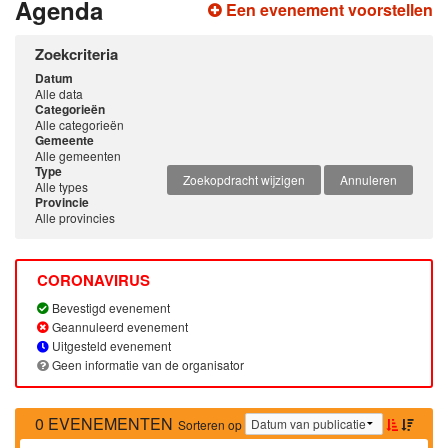
Agenda
Een evenement voorstellen
Zoekcriteria
Datum
Alle data
Categorieën
Alle categorieën
Gemeente
Alle gemeenten
Type
Zoekopdracht wijzigen
Annuleren
Alle types
Provincie
Alle provincies
CORONAVIRUS
Bevestigd evenement
Geannuleerd evenement
Uitgesteld evenement
Geen informatie van de organisator
0 EVENEMENTEN
Sorteren op