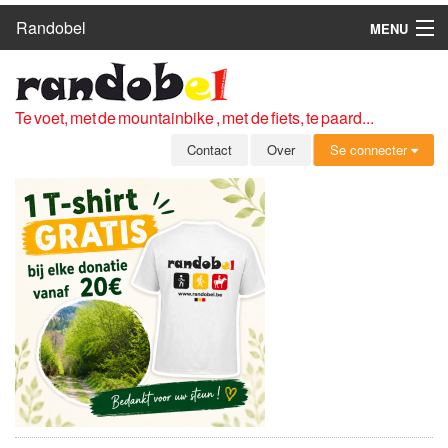
Randobel
MENU
HOME
ROUTES
Te voet, met de mountainbike , met de fiets, te paard...
CLUBS
Contact
Over
Se connecter
CONTACT
OVER
LEDEN
ZICH AANMELDEN
GRATIS REGISTRATIE
WACHTWOORD VERGETEN